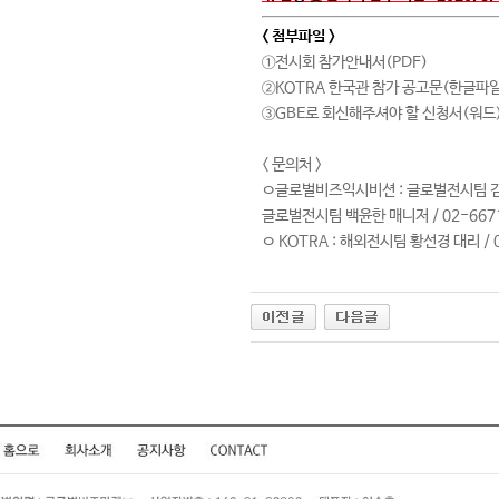
< 첨부파일 >
①전시회 참가안내서(PDF)
②KOTRA 한국관 참가 공고문(한글파일
③GBE로 회신해주셔야 할 신청서(워드
< 문의처 >
ㅇ글로벌비즈익시비션 : 글로벌전시팀 김수현 팀
글로벌전시팀 백윤한 매니저 / 02-6671-07
ㅇ KOTRA : 해외전시팀 황선경 대리 / 0