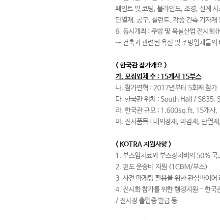
페인트 및 코팅, 블라인드, 조경, 설계 시스템,
단열재, 공구, 실런트, 각종 건축 기자재
6. 동시개최 : 주방 및 욕실산업 전시회(Kitc
→ 건축과 관련된 욕실 및 주방업체들의 
< 한국관 참가개요 >
가. 모집업체 수 : 15개사 15부스
나. 참가연혁 : 2017년부터 5회째 참가
다. 한국관 위치 : South Hall / S835, 
라. 한국관 규모 : 1,600sq.ft, 15
마. 전시품목 : 내외장재, 마감재, 단열재
< KOTRA 지원사항 >
1. 부스임차료와 부스장치비의 50% 국
2. 편도 운송비 지원 (1CBM/부스)
3. 사전 마케팅 활용을 위한 관심바이어
4. 전시회 참가를 위한 행정지원 - 한국
/ 전시장 출입증 발급 등