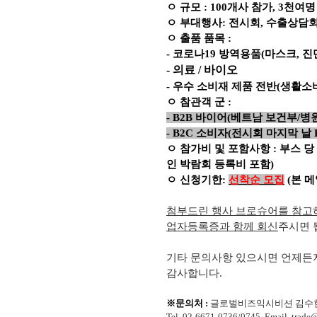
ㅇ 규모
: 100
개사 참가
, 3
천여명
ㅇ 부대행사
:
전시회
,
수출상담
ㅇ 출품 품목
:
-
코로나
19
방역용품
(
마스크
,
진
- 의료 / 바이오
-
우수 소비재 제품 전반
(
생활소
ㅇ 참관객 군
:
- B2B
바이어
(
베트남 보건부
/
병
- B2C
소비자
(
전시회 마지막 날
ㅇ 참가비 및 포함사항
:
부스 당
인 박람회 등록비 포함
)
ㅇ 신청기한
:
선착순 모집
(
본 메
첨부드린 행사 브로슈어를 참고
업자등록증과 함께 회신
주시면 
기타 문의사항 있으시면 언제든
감사합니다
.
※문의처
:
글로벌비즈익시비션 김수
Tel. 02-6671-0736/0745 Email.
trade
@