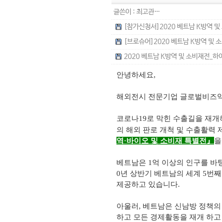
글쓴이 :
최고관…
[참가신청서]2020 베트남 K방역 및 
[브로슈어]2020 베트남 K방역 및 소비
2020 베트남 K방역 및 소비재전_하이
안녕하세요
,
해외전시 전문기업 글로벌비즈
코로나
19
로 막힌 수출길을 재개
의 해외 판로 개척 및 수출활력 
역
·바이오 및 소비재 특별전』
을
베트남은
1
억 이상의 인구를 바
0
년 상반기 베트남의 세계
5
번째
제공하고 있습니다
.
아울러
,
베트남은 신남방 정책의
하고 모든 경제활동을 재개 하고