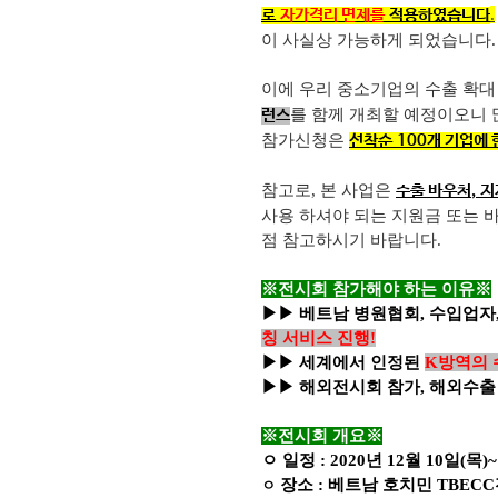
.
로
자가격리 면제를
적용하였습니다
이 사실상 가능하게 되었습니다
.
이에 우리 중소기업의 수출 확대
를 함께 개최할 예정이오니
런스
참가신청은
선착순
100
개 기업에 
참고로
,
본 사업은
수출 바우처
,
지
사용 하셔야 되는 지원금 또는 
점 참고하시기 바랍니다
.
※전시회 참가해야 하는 이유※
▶▶ 베트남 병원협회
,
수입업자
칭 서비스 진행
!
▶▶ 세계에서 인정된
K
방역의
▶▶ 해외전시회 참가
,
해외수출
※전시회 개요※
ㅇ 일정
: 2020
년
12
월
10
일(목
)
장소
:
베트남 호치민
TBECC
ㅇ