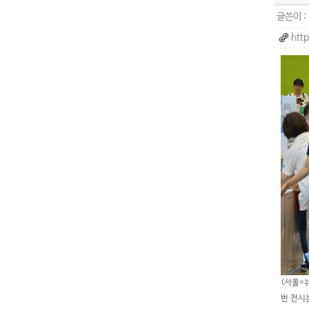
글쓴이 :
htt
(서울=
번 전시